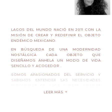
LAGOS DEL MUNDO NACIÓ EN 2011 CON LA
MISIÓN DE CREAR Y REDEFINIR EL OBJETO
ENDÉMICO MEXICANO.
EN BÚSQUEDA DE UNA MODERNIDAD
NOSTÁLGICA CADA OBJETO QUE
DISEÑAMOS ANHELA UN MODO DE VIDA
SENCILLO Y ACOGEDOR .
SOMOS APASIONADOS DEL SERVICIO Y
SABEMOS ENTENDER LAS NECESIDADES
ESPECÍFICAS DE CADA CLIENTE, SIEMPRE
ATENTOS PARA ENCONTRAR EL MOMENTO
LEER MÁS
L
EN EL QUE NUESTRA VISIÓN CREATIVA
PUEDE SUMAR ALGO DE MAGIA A LA
HISTORIA DE CADA PROYECTO.