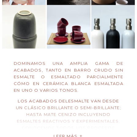
DOMINAMOS UNA AMPLIA GAMA DE
ACABADOS, TANTO EN BARRO CRUDO SIN
ESMALTE O ESMALTADO PARCIALMENTE
CÓMO EN CERÁMICA BLANCA ESMALTADA
EN UNO O VARIOS TONOS.
LOS ACABADOS DELESMALTE VAN DESDE
UN CLÁSICO BRILLANTE O SEMI-BRILLANTE;
HASTA MATE CENIZO INCLUYENDO
ESMALTES REACTIVOS Y EXPERIMENTALES.
CONOCEMOS TODOS LOS PROCESOS
NECESARIOS PARA LOGRAR LA ESTÉTICA
LEER MÁS
L