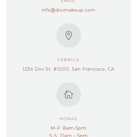
EMAIL
info@divimakeup.com

FÁBRICA
1234 Divi St. #1000, San Francisco, CA

HORAS
M-F: 8am-5pm
S-S: 11am – 5pm